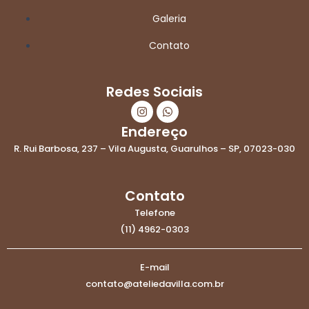
Galeria
Contato
Redes Sociais
I
W
n
h
s
a
Endereço
t
t
R. Rui Barbosa, 237 – Vila Augusta, Guarulhos – SP, 07023-030
a
s
g
a
r
p
a
p
Contato
m
Telefone
(11) 4962-0303
E-mail
contato@ateliedavilla.com.br