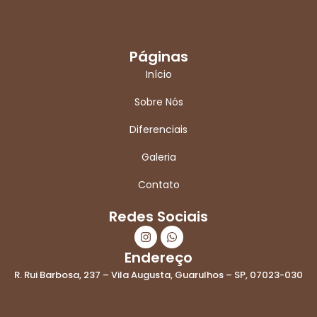
Páginas
Início
Sobre Nós
Diferenciais
Galeria
Contato
Redes Sociais
I
W
n
h
s
a
Endereço
t
t
R. Rui Barbosa, 237 – Vila Augusta, Guarulhos – SP, 07023-030
a
s
g
a
r
p
a
p