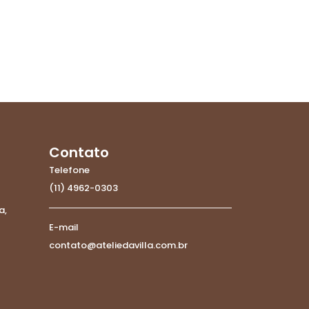
Contato
Telefone
(11) 4962-0303
a,
E-mail
contato@ateliedavilla.com.br