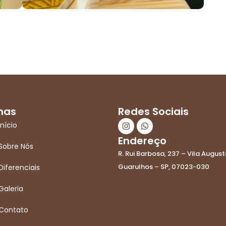
nas
Redes Sociais
I
W
Início
n
h
s
a
Endereço
t
t
Sobre Nós
R. Rui Barbosa, 237 – Vila August
a
s
g
a
Guarulhos – SP, 07023-030
Diferenciais
r
p
a
p
m
Galeria
Contato