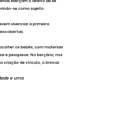
enas exerçam o direito de se
indo-se como sujeito.
vem vivenciar a primeira
descobertas.
acolher os bebês, com materiais
s e pesquisas. No berçário, nos
 criação de vínculo, o brincar
idade e uma