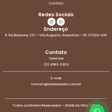
Contato
Redes Sociais
I
W
n
h
s
a
Endereço
t
t
R. Rui Barbosa, 237 – Vila Augusta, Guarulhos – SP, 07023-030
a
s
g
a
r
p
a
p
Contato
m
Telefone
(11) 4962-0303
E-mail
contato@ateliedavilla.com.br
Todos os Direitos Reservados – Ateliê da Villa – 2024